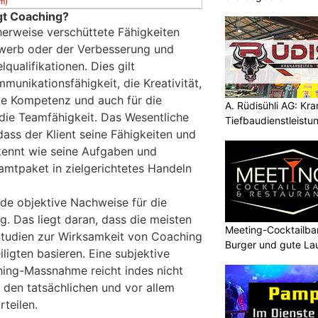
m)
gt Coaching?
erweise verschüttete Fähigkeiten
rwerb oder der Verbesserung und
qualifikationen. Dies gilt
mmunikationsfähigkeit, die Kreativität,
le Kompetenz und auch für die
A. Rüdisühli AG: Kr
ie Teamfähigkeit. Das Wesentliche
Tiefbaudienstleistu
ass der Klient seine Fähigkeiten und
höchstem Niveau
kennt wie seine Aufgaben und
mtpaket in zielgerichtetes Handeln
nde objektive Nachweise für die
. Das liegt daran, dass die meisten
Meeting-Cocktailbar
 Studien zur Wirksamkeit von Coaching
Burger und gute La
ligten basieren. Eine subjektive
hing-Massnahme reicht indes nicht
 den tatsächlichen und vor allem
teilen.