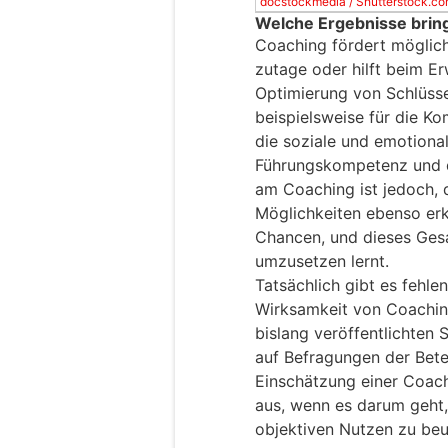
docstockmedia / Shutterstock.co
Welche Ergebnisse brin
Coaching fördert möglich
zutage oder hilft beim E
Optimierung von Schlüssel
beispielsweise für die Ko
die soziale und emotiona
Führungskompetenz und d
am Coaching ist jedoch, d
Möglichkeiten ebenso er
Chancen, und dieses Gesa
umzusetzen lernt.
Tatsächlich gibt es fehle
Wirksamkeit von Coaching
bislang veröffentlichten
auf Befragungen der Betei
Einschätzung einer Coac
aus, wenn es darum geht,
objektiven Nutzen zu beur