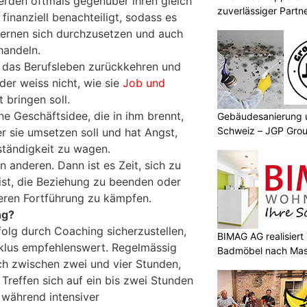
werden oftmals gegenüber ihren gleich
zuverlässiger Partn
 finanziell benachteiligt, sodass es
 lernen sich durchzusetzen und auch
handeln.
 das Berufsleben zurückkehren und
der weiss nicht, wie sie
Job und
 bringen soll.
ine Geschäftsidee, die in ihm brennt,
Gebäudesanierung 
Schweiz – JGP Grou
er sie umsetzen soll und hat Angst,
ständigkeit zu wagen.
n anderen. Dann ist es Zeit, sich zu
 ist, die Beziehung zu beenden oder
deren Fortführung zu kämpfen.
ng?
olg durch Coaching sicherzustellen,
BIMAG AG realisier
Zyklus empfehlenswert. Regelmässig
Badmöbel nach Ma
ch zwischen zwei und vier Stunden,
Treffen sich auf ein bis zwei Stunden
 während intensiver