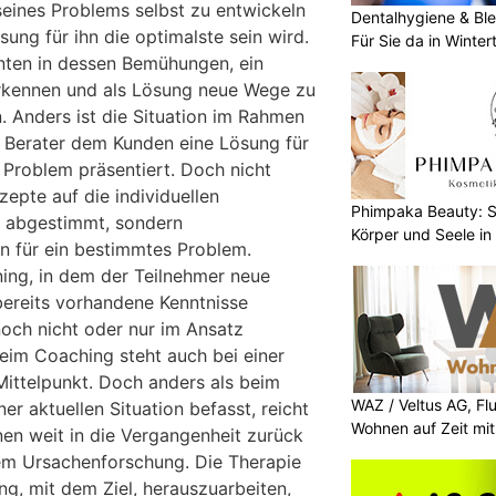
seines Problems selbst zu entwickeln
Dentalhygiene & Ble
ung für ihn die optimalste sein wird.
Für Sie da in Winter
enten in dessen Bemühungen, ein
erkennen und als Lösung neue Wege zu
. Anders ist die Situation im Rahmen
er Berater dem Kunden eine Lösung für
 Problem präsentiert. Doch nicht
epte auf die individuellen
Phimpaka Beauty: S
n abgestimmt, sondern
Körper und Seele in
n für ein bestimmtes Problem.
ining, in dem der Teilnehmer neue
 bereits vorhandene Kenntnisse
 noch nicht oder nur im Ansatz
eim Coaching steht auch bei einer
ittelpunkt. Doch anders als beim
WAZ / Veltus AG, Fl
er aktuellen Situation befasst, reicht
Wohnen auf Zeit mit 
nen weit in die Vergangenheit zurück
em Ursachenforschung. Die Therapie
ng, mit dem Ziel, herauszuarbeiten,