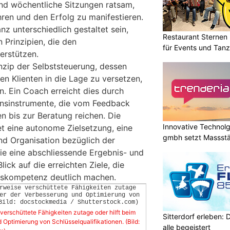
nd wöchentliche Sitzungen ratsam,
hren und den Erfolg zu manifestieren.
z unterschiedlich gestaltet sein,
Restaurant Sternen 
 Prinzipien, die den
für Events und Tan
erstützen.
nzip der Selbststeuerung, dessen
den Klienten in die Lage zu versetzen,
en. Ein Coach erreicht dies durch
nsinstrumente, die vom Feedback
 bis zur Beratung reichen. Die
Innovative Technolg
et eine autonome Zielsetzung, eine
gmbh setzt Massst
nd Organisation bezüglich der
geht
e eine abschliessende Ergebnis- und
lick auf die erreichten Ziele, die
skompetenz deutlich machen.
verschüttete Fähigkeiten zutage oder hilft beim
Sitterdorf erleben: 
Optimierung von Schlüsselqualifikationen. (Bild:
alle begeistert