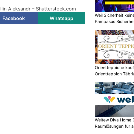
llin Aleksandr – Shutterstock.com
Weil Sicherheit kei
Facebook
Whatsapp
Pampasus Sicherhe
Orientteppiche kauf
Orientteppich Täbr
Weltew Diva Home 
Raumlösungen für a