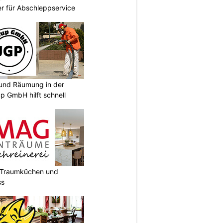
er für Abschleppservice
und Räumung in der
p GmbH hilft schnell
t Traumküchen und
ss