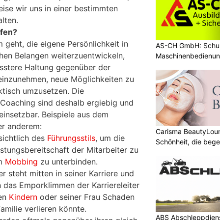
se wir uns in einer bestimmten
lten.
fen?
 geht, die eigene Persönlichkeit in
AS-CH GmbH: Schul
chen Belangen weiterzuentwickeln,
Maschinenbedienun
usstere Haltung gegenüber der
einzunehmen, neue Möglichkeiten zu
ktisch umzusetzen. Die
Coaching sind deshalb ergiebig und
 einsetzbar. Beispiele aus dem
er anderem:
Carisma BeautyLoun
sichtlich des
Führungsstils
, um die
Schönheit, die bege
stungsbereitschaft der Mitarbeiter zu
um
Mobbing
zu unterbinden.
er steht mitten in seiner Karriere und
h das Emporklimmen der Karriereleiter
nen
Kindern
oder seiner Frau Schaden
milie verlieren könnte.
ABS Abschleppdienst